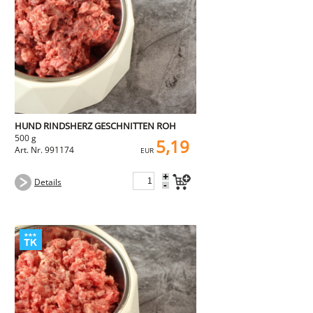
NEMETZ-DOGS
Hundefutter
nass
trocken
Belcando
Barf-Zusätze
Katzenfutter
Gutschein kaufen
HUND RINDSHERZ GESCHNITTEN ROH
500 g
5,19
Art. Nr. 991174
EUR
+
Details
-