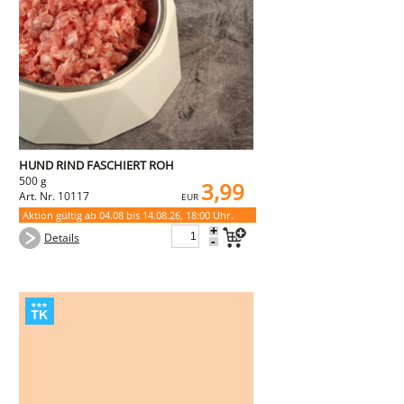
HUND RIND FASCHIERT ROH
500 g
3,99
Art. Nr. 10117
EUR
Aktion gültig ab 04.08 bis 14.08.26, 18:00 Uhr.
+
Details
-