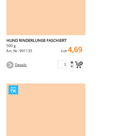
HUND RINDERLUNGE FASCHIERT
500 g
4,69
Art. Nr. 991135
EUR
+
Details
-