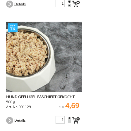
+
Details
-
HUND GEFLÜGEL FASCHIERT GEKOCHT
500 g
4,69
Art. Nr. 991129
EUR
+
Details
-