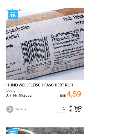
HUND WELSFLEISCH FASCHIERT ROH
500 g
4,59
Art. Nr. 992032
EUR
+
Details
-