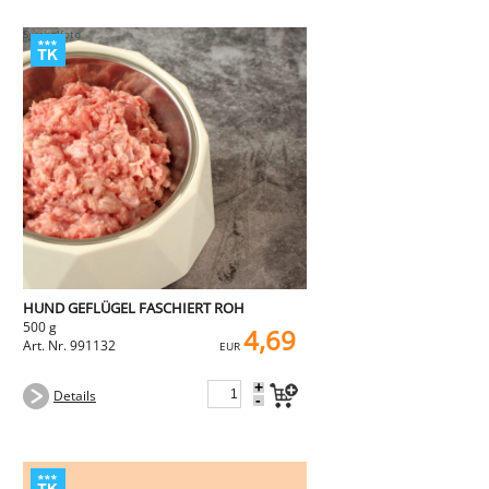
HUND GEFLÜGEL FASCHIERT ROH
500 g
4,69
Art. Nr. 991132
EUR
+
Details
-