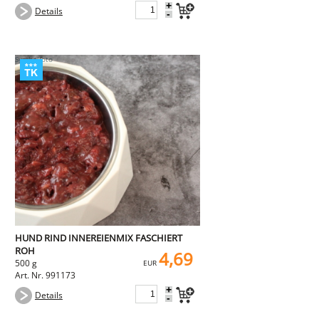
+
Details
-
HUND RIND INNEREIENMIX FASCHIERT
ROH
4,69
500 g
EUR
Art. Nr. 991173
+
Details
-