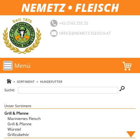
NEMETZ • FLEISCH
+43 2743 255 25
OFFICE@NEMETZ-FLEISCH.AT
Menü
AKTIONEN
»
SORTIMENT
»
HUNDEFUTTER
Suche:
SORTIMENT
LOGIN
Unser Sortiment
Grill & Pfanne
Mariniertes Fleisch
FAVORITEN
Grill & Pfanne
Würstel
Grillzubehör
Fische