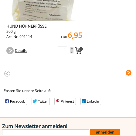
HUND HÜHNERFÜSSE
200 g
6,95
Art. Nr. 991114
EUR
+
Details
-
Posten Sie unsere Seite auf:
Facebook
Twitter
Pinterest
Linkedin
Zum Newsletter anmelden!