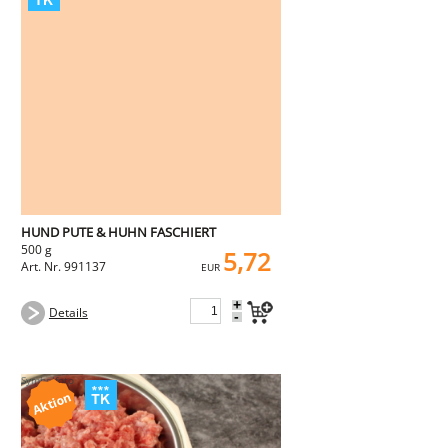
HUND PUTE & HUHN FASCHIERT
500 g
5,72
Art. Nr. 991137
EUR
+
Details
-