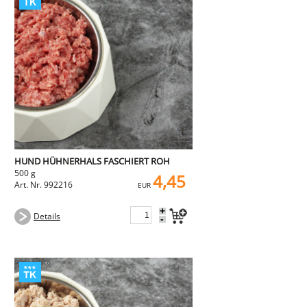
HUND HÜHNERHALS FASCHIERT ROH
500 g
4,45
Art. Nr. 992216
EUR
+
Details
-