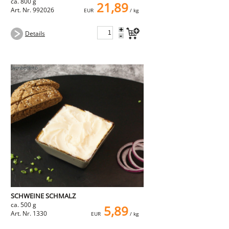
ca. 800 g
21,89
Art. Nr. 992026
EUR
/ kg
+
Details
-
SCHWEINE SCHMALZ
ca. 500 g
5,89
Art. Nr. 1330
EUR
/ kg