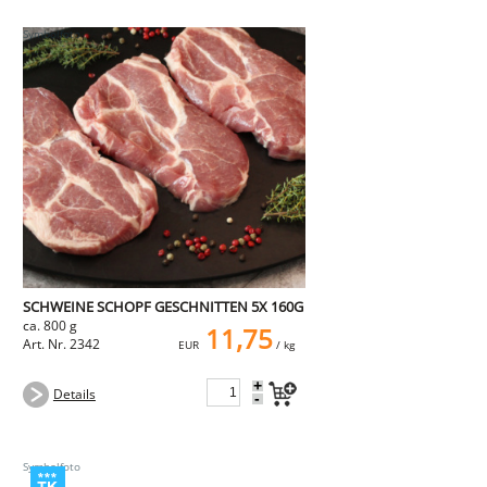
SCHWEINE SCHOPF GESCHNITTEN 5X 160G
ca. 800 g
11,75
Art. Nr. 2342
EUR
/ kg
+
Details
-