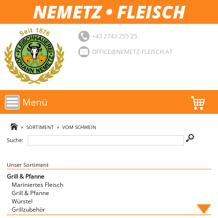
NEMETZ • FLEISCH
+43 2743 255 25
OFFICE@NEMETZ-FLEISCH.AT
Menü
AKTIONEN
»
SORTIMENT
»
VOM SCHWEIN
Suche:
SORTIMENT
LOGIN
Unser Sortiment
Grill & Pfanne
Mariniertes Fleisch
FAVORITEN
Grill & Pfanne
Würstel
Grillzubehör
Fische