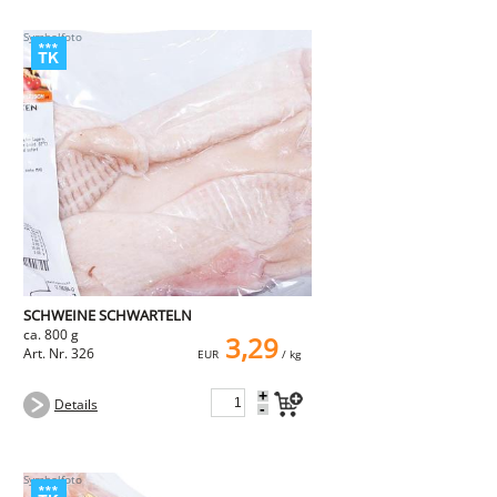
SCHWEINE SCHWARTELN
ca. 800 g
3,29
Art. Nr. 326
EUR
/ kg
+
Details
-