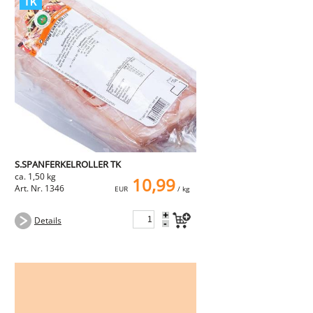
S.SPANFERKELROLLER TK
ca. 1,50 kg
10,99
Art. Nr. 1346
EUR
/ kg
+
Details
-