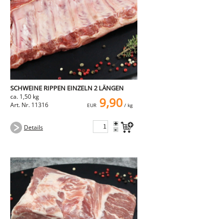
NEMETZ-DOGS
Hundefutter
nass
trocken
Belcando
Barf-Zusätze
Katzenfutter
Gutschein kaufen
SCHWEINE RIPPEN EINZELN 2 LÄNGEN
ca. 1,50 kg
9,90
Art. Nr. 11316
EUR
/ kg
+
Details
-