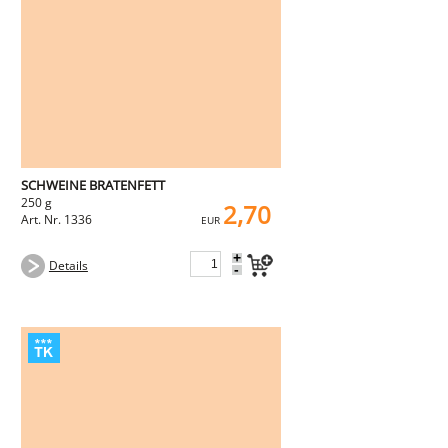
SCHWEINE BRATENFETT
250 g
2,70
Art. Nr. 1336
EUR
+
Details
-