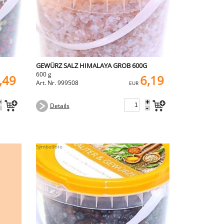
GEWÜRZ SALZ HIMALAYA GROB 600G
600 g
,49
6,19
Art. Nr. 999508
EUR
+
+
Details
-
-