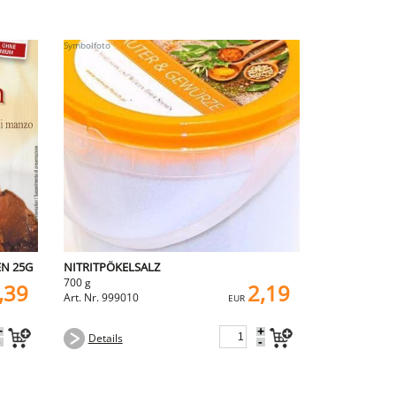
EN 25G
NITRITPÖKELSALZ
700 g
,39
2,19
Art. Nr. 999010
EUR
+
+
Details
-
-