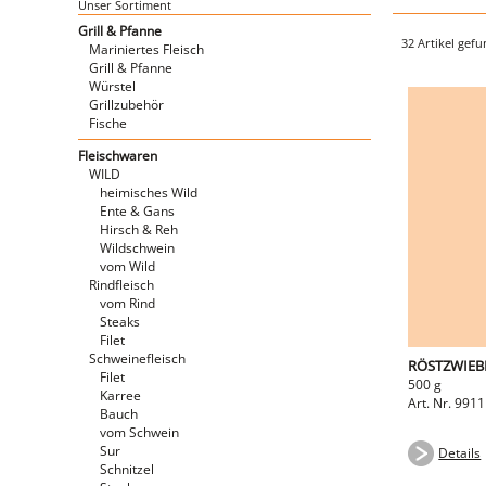
Unser Sortiment
Grill & Pfanne
32 Artikel gef
Mariniertes Fleisch
Grill & Pfanne
Würstel
Grillzubehör
Fische
Fleischwaren
WILD
heimisches Wild
Ente & Gans
Hirsch & Reh
Wildschwein
vom Wild
Rindfleisch
vom Rind
Steaks
Filet
Schweinefleisch
RÖSTZWIEB
Filet
500 g
Karree
Art. Nr. 991
Bauch
vom Schwein
Sur
Details
Schnitzel