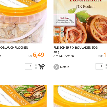
NOBLAUCHFLOCKEN
FLEISCHER FIX ROULADEN 50G
50 g
6,49
1
16
Art. Nr. 999828
EUR
EUR
+
Details
-