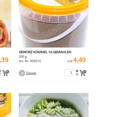
GEWÜRZ KÜMMEL 1A GEMAHLEN
200 g
,39
4,49
Art. Nr. 999510
EUR
+
+
Details
-
-