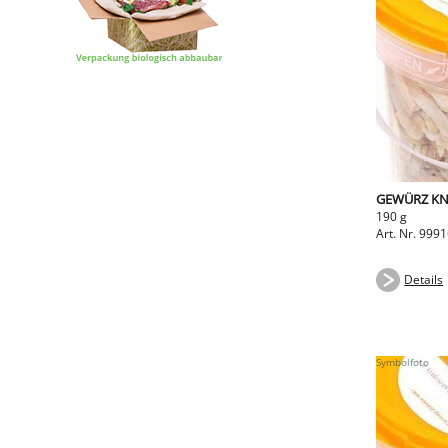
GEWÜRZ K
190 g
Art. Nr. 999
Details