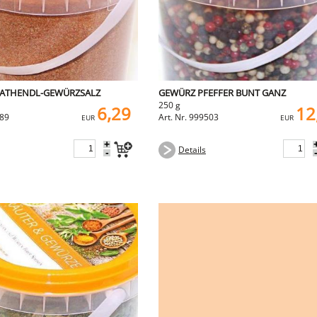
ATHENDL-GEWÜRZSALZ
GEWÜRZ PFEFFER BUNT GANZ
250 g
6,29
12
389
Art. Nr. 999503
EUR
EUR
+
Details
-