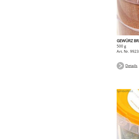
GEWÜRZ BR
500 g
Art. Nr. 992
Details