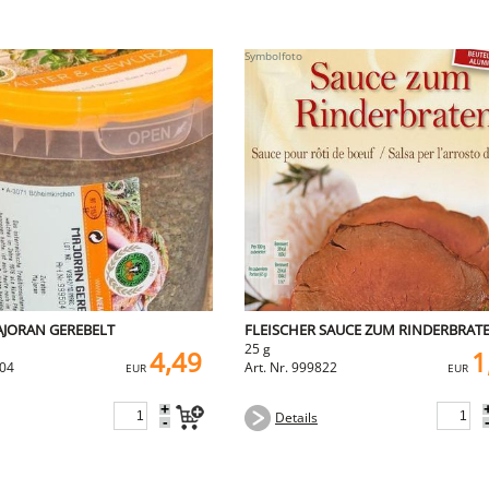
JORAN GEREBELT
FLEISCHER SAUCE ZUM RINDERBRAT
25 g
4,49
1
504
Art. Nr. 999822
EUR
EUR
+
Details
-