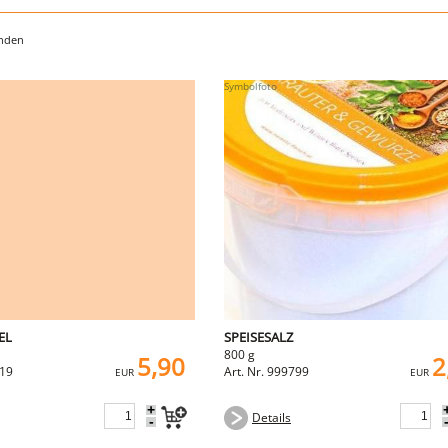
unden
EL
SPEISESALZ
800 g
5,90
2
119
Art. Nr. 999799
EUR
EUR
+
Details
-