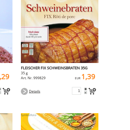
FLEISCHER FIX SCHWEINSBRATEN 35G
35 g
,29
1,39
Art. Nr. 999829
EUR
+
+
Details
-
-