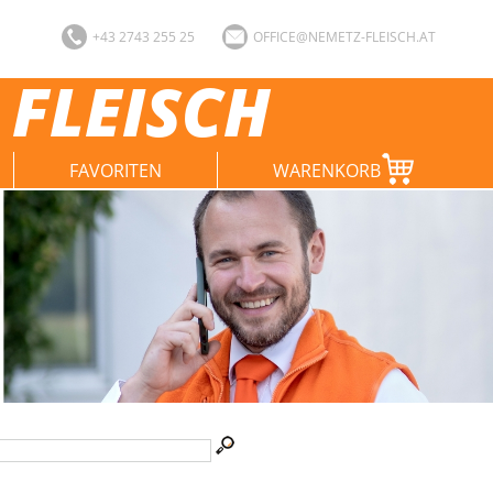
+43 2743 255 25
OFFICE@NEMETZ-FLEISCH.AT
 FLEISCH
FAVORITEN
WARENKORB