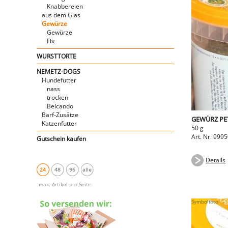
Knabbereien
aus dem Glas
Gewürze
Gewürze
Fix
WURSTTORTE
NEMETZ-DOGS
Hundefutter
nass
trocken
Belcando
Barf-Zusätze
GEWÜRZ PET
Katzenfutter
50 g
Art. Nr. 999
Gutschein kaufen
Details
24
48
96
alle
max. Artikel pro Seite