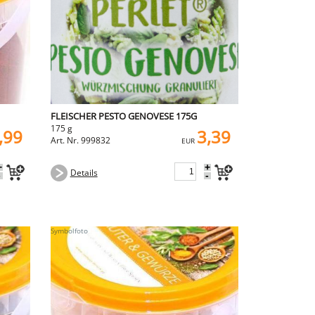
FLEISCHER PESTO GENOVESE 175G
175 g
,99
3,39
Art. Nr. 999832
EUR
+
+
Details
-
-