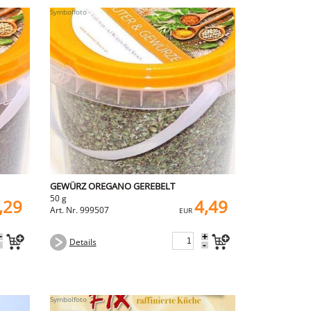
GEWÜRZ OREGANO GEREBELT
50 g
,29
4,49
Art. Nr. 999507
EUR
+
+
Details
-
-