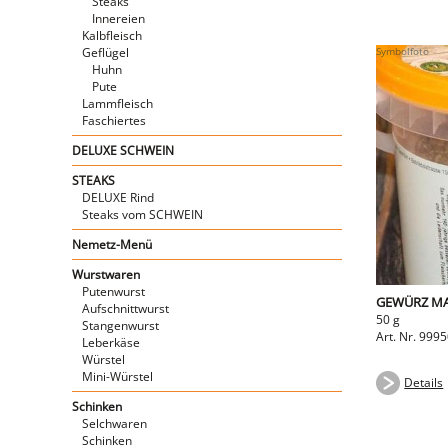
Steaks
Innereien
Kalbfleisch
Geflügel
Huhn
Pute
Lammfleisch
Faschiertes
DELUXE SCHWEIN
STEAKS
DELUXE Rind
Steaks vom SCHWEIN
Nemetz-Menü
Wurstwaren
Putenwurst
GEWÜRZ MA
Aufschnittwurst
50 g
Stangenwurst
Art. Nr. 999
Leberkäse
Würstel
Mini-Würstel
Details
Schinken
Selchwaren
Schinken