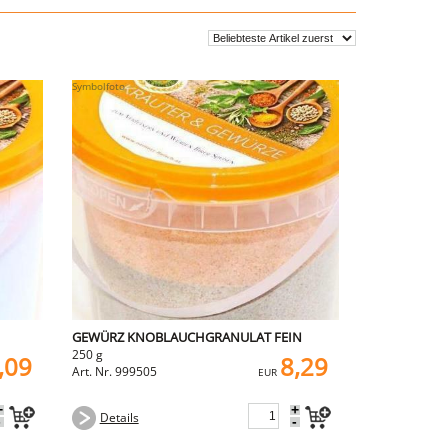
GEWÜRZ KNOBLAUCHGRANULAT FEIN
250 g
,09
8,29
Art. Nr. 999505
EUR
+
+
Details
-
-