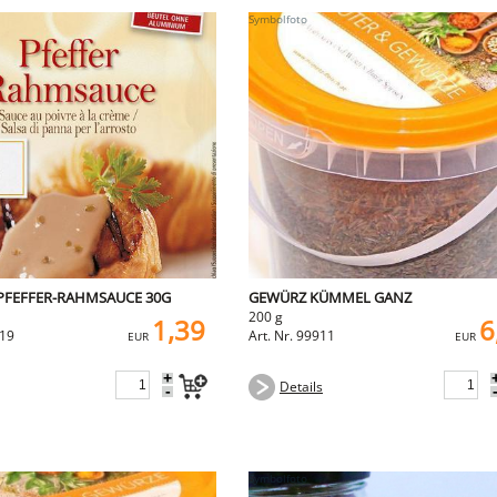
 PFEFFER-RAHMSAUCE 30G
GEWÜRZ KÜMMEL GANZ
200 g
1,39
6
819
Art. Nr. 99911
EUR
EUR
+
Details
-