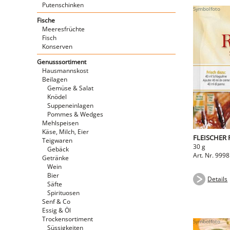
Putenschinken
Fische
Meeresfrüchte
Fisch
Konserven
Genusssortiment
Hausmannskost
Beilagen
Gemüse & Salat
Knödel
Suppeneinlagen
Pommes & Wedges
Mehlspeisen
Käse, Milch, Eier
FLEISCHER
Teigwaren
30 g
Gebäck
Art. Nr. 999
Getränke
Wein
Bier
Details
Säfte
Spirituosen
Senf & Co
Essig & Öl
Trockensortiment
Süssigkeiten