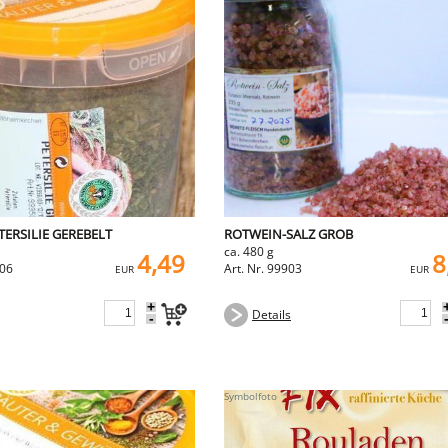
ERSILIE GEREBELT
ROTWEIN-SALZ GROB
ca. 480 g
4,49
8
506
Art. Nr. 99903
EUR
EUR
+
Details
-