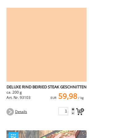
DELUXE RIND BEIRIED STEAK GESCHNITTEN
ca. 200 g
59,98
Art. Nr. 93103
EUR
/ kg
+
Details
-