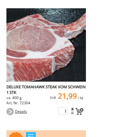
DELUXE TOMAHAWK STEAK VOM SCHWEIN
1 STK
21,99
ca. 400 g
EUR
/ kg
Art. Nr. 72304
+
Details
-