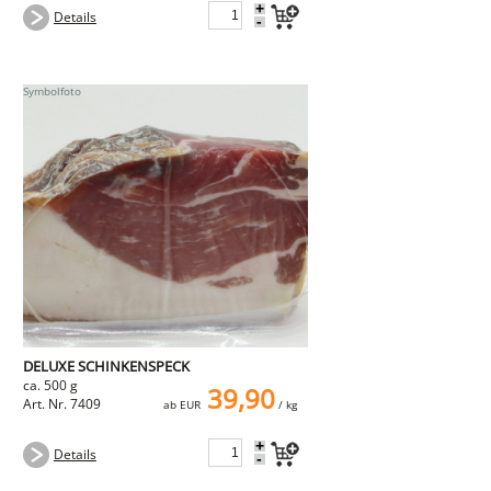
+
Details
-
DELUXE SCHINKENSPECK
ca. 500 g
39,90
Art. Nr. 7409
ab EUR
/ kg
+
Details
-