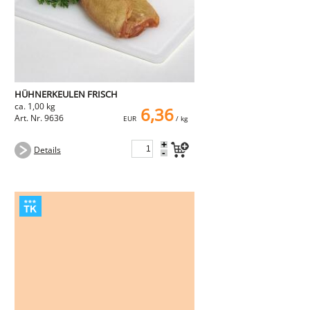
HÜHNERKEULEN FRISCH
ca. 1,00 kg
6,36
Art. Nr. 9636
EUR
/ kg
+
Details
-