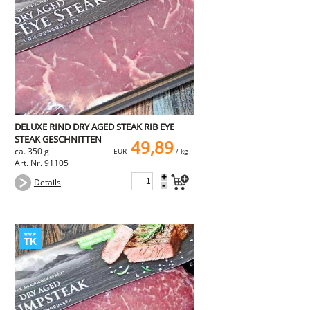
DELUXE RIND DRY AGED STEAK RIB EYE
STEAK GESCHNITTEN
49,89
ca. 350 g
EUR
/ kg
Art. Nr. 91105
+
Details
-