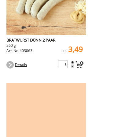
BRATWURST DÜNN 2 PAAR
260 g
3,49
Art. Nr. 403063
EUR
+
Details
-