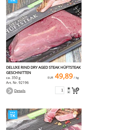
DELUXE RIND DRY AGED STEAK HÜFTSTEAK
GESCHNITTEN
49,89
ca. 350 g
EUR
/ kg
Art. Nr. 92196
+
Details
-