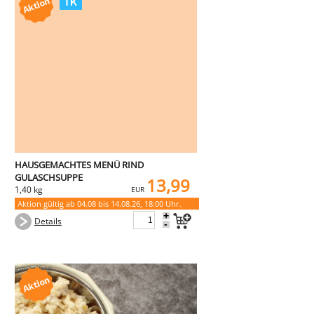
HAUSGEMACHTES MENÜ RIND
GULASCHSUPPE
13,99
1,40 kg
EUR
Art. Nr. 4139
Aktion gültig ab 04.08 bis 14.08.26, 18:00 Uhr.
+
Details
-