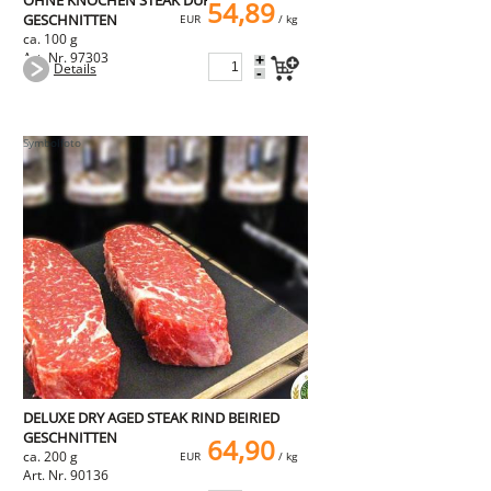
OHNE KNOCHEN STEAK DUROC
54,89
GESCHNITTEN
EUR
/ kg
ca. 100 g
Art. Nr. 97303
+
Details
-
DELUXE DRY AGED STEAK RIND BEIRIED
GESCHNITTEN
64,90
ca. 200 g
EUR
/ kg
Art. Nr. 90136