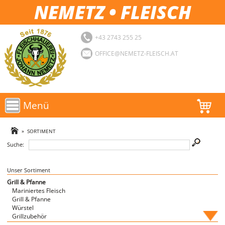
NEMETZ • FLEISCH
+43 2743 255 25
OFFICE@NEMETZ-FLEISCH.AT
Menü
AKTIONEN
»
SORTIMENT
Suche:
SORTIMENT
LOGIN
Unser Sortiment
Grill & Pfanne
Mariniertes Fleisch
FAVORITEN
Grill & Pfanne
Würstel
Grillzubehör
Fische