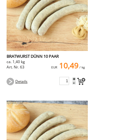
NEMETZ-DOGS
Hundefutter
nass
trocken
Belcando
Barf-Zusätze
Katzenfutter
Gutschein kaufen
BRATWURST DÜNN 10 PAAR
ca. 1,40 kg
10,49
Art. Nr. 63
EUR
/ kg
+
Details
-