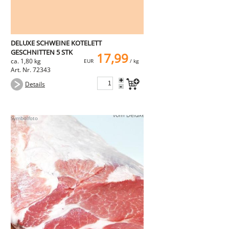
DELUXE SCHWEINE KOTELETT
GESCHNITTEN 5 STK
17,99
ca. 1,80 kg
EUR
/ kg
Art. Nr. 72343
+
Details
-