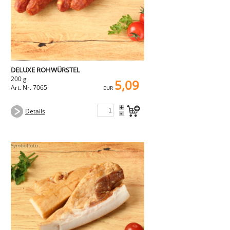
DELUXE ROHWÜRSTEL
200 g
5,09
Art. Nr. 7065
EUR
+
Details
-