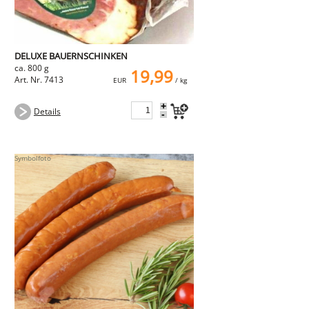
DELUXE BAUERNSCHINKEN
ca. 800 g
19,99
Art. Nr. 7413
EUR
/ kg
+
Details
-