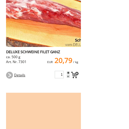
NEMETZ-DOGS
Hundefutter
nass
trocken
Belcando
Barf-Zusätze
Katzenfutter
Gutschein kaufen
DELUXE SCHWEINE FILET GANZ
ca. 500 g
20,79
Art. Nr. 7301
EUR
/ kg
+
Details
-