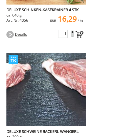
DELUXE SCHINKEN-KÄSEKRAINER 4 STK
ca. 640 g
16,29
Art. Nr. 4056
EUR
/ kg
+
Details
-
DELUXE SCHWEINE BACKERL WANGERL
ca. 200 g