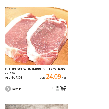
DELUXE SCHWEIN KARREESTEAK 2X 160G
ca. 320 g
24,09
Art. Nr. 7303
EUR
/ kg
+
Details
-