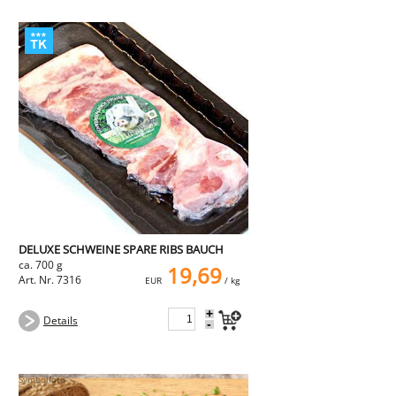
DELUXE SCHWEINE SPARE RIBS BAUCH
ca. 700 g
19,69
Art. Nr. 7316
EUR
/ kg
+
Details
-