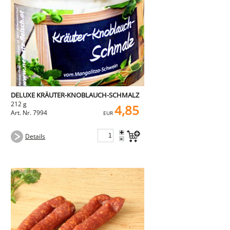
DELUXE KRÄUTER-KNOBLAUCH-SCHMALZ
212 g
4,85
Art. Nr. 7994
EUR
+
Details
-