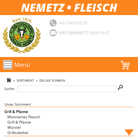
NEMETZ • FLEISCH
+43 2743 255 25
OFFICE@NEMETZ-FLEISCH.AT
Menü
AKTIONEN
»
SORTIMENT
»
DELUXE SCHWEIN
Suche:
SORTIMENT
LOGIN
Unser Sortiment
Grill & Pfanne
Mariniertes Fleisch
FAVORITEN
Grill & Pfanne
Würstel
Grillzubehör
Fische