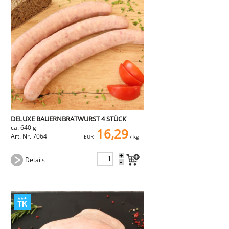
DELUXE BAUERNBRATWURST 4 STÜCK
ca. 640 g
16,29
Art. Nr. 7064
EUR
/ kg
+
Details
-