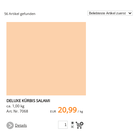
Fleischwaren
56 Artikel gefunden
WILD
heimisches Wild
Ente & Gans
Hirsch & Reh
Wildschwein
vom Wild
Rindfleisch
vom Rind
Steaks
Filet
Schweinefleisch
Filet
Karree
Bauch
vom Schwein
Sur
Schnitzel
DELUXE KÜRBIS SALAMI
Steaks
ca. 1,00 kg
20,99
Innereien
Art. Nr. 7068
EUR
/ kg
Kalbfleisch
Geflügel
+
Huhn
Details
-
Pute
Lammfleisch