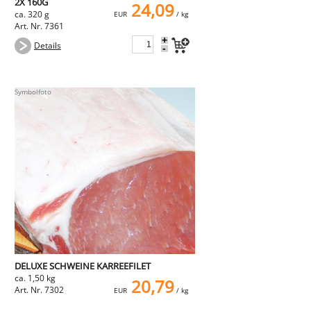
2X 160G
24,09
ca. 320 g
EUR
/ kg
Art. Nr. 7361
+
Details
-
DELUXE SCHWEINE KARREEFILET
ca. 1,50 kg
20,79
Art. Nr. 7302
EUR
/ kg