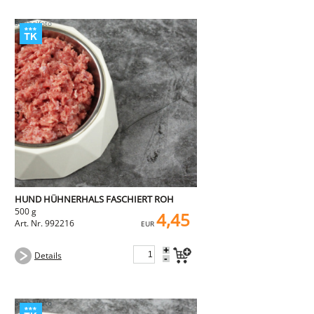
HUND HÜHNERHALS FASCHIERT ROH
500 g
4,45
Art. Nr. 992216
EUR
+
Details
-