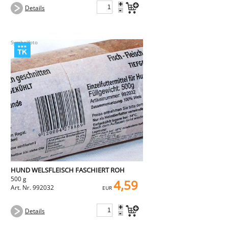
+
Details
-
HUND WELSFLEISCH FASCHIERT ROH
500 g
4,59
Art. Nr. 992032
EUR
+
Details
-