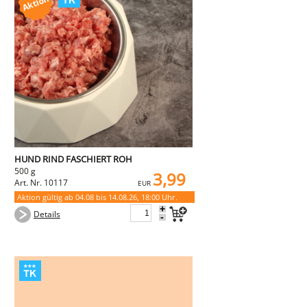
HUND RIND FASCHIERT ROH
500 g
3,99
Art. Nr. 10117
EUR
Aktion gültig ab 04.08 bis 14.08.26, 18:00 Uhr.
+
Details
-