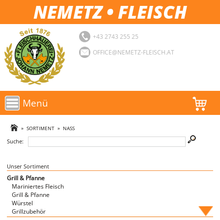
NEMETZ • FLEISCH
+43 2743 255 25
OFFICE@NEMETZ-FLEISCH.AT
Menü
AKTIONEN
»
SORTIMENT
»
NASS
Suche:
SORTIMENT
LOGIN
Unser Sortiment
Grill & Pfanne
Mariniertes Fleisch
FAVORITEN
Grill & Pfanne
Würstel
Grillzubehör
Fische