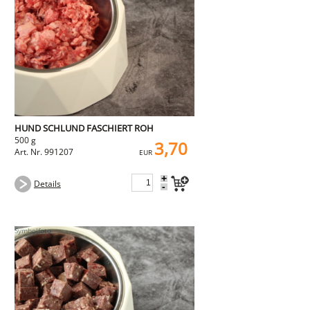
HUND SCHLUND FASCHIERT ROH
500 g
3,70
Art. Nr. 991207
EUR
+
Details
-