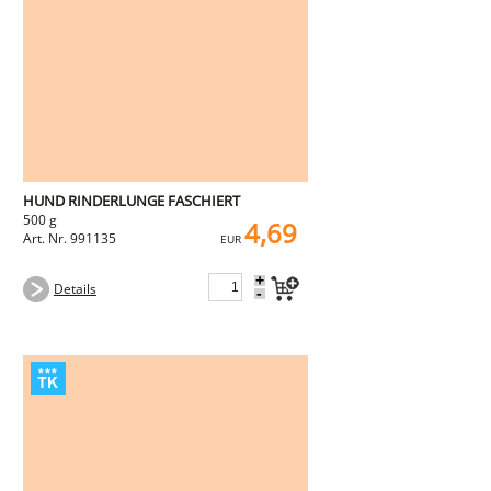
HUND RINDERLUNGE FASCHIERT
500 g
4,69
Art. Nr. 991135
EUR
+
Details
-