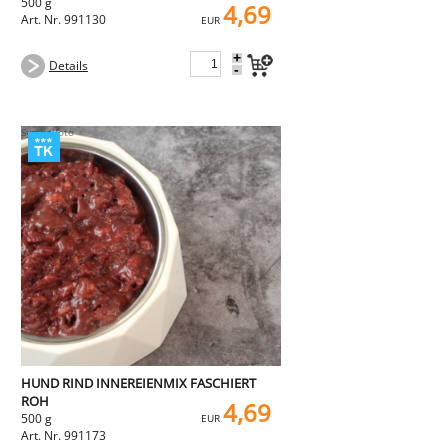
500 g
4,69
Art. Nr. 991130
EUR
+
Details
-
HUND RIND INNEREIENMIX FASCHIERT
ROH
4,69
500 g
EUR
Art. Nr. 991173