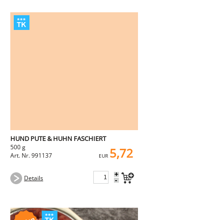
HUND PUTE & HUHN FASCHIERT
500 g
5,72
Art. Nr. 991137
EUR
+
Details
-