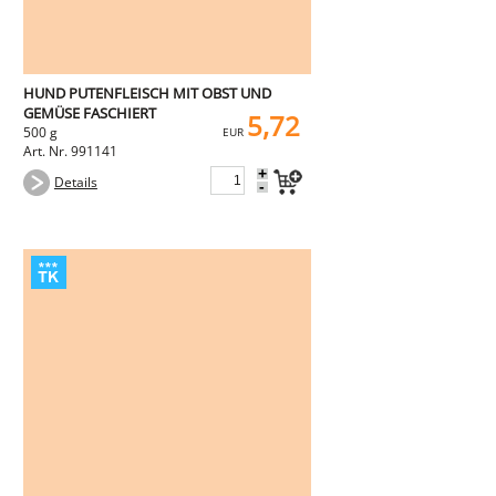
HUND PUTENFLEISCH MIT OBST UND
GEMÜSE FASCHIERT
5,72
500 g
EUR
Art. Nr. 991141
+
Details
-