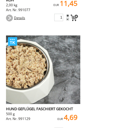
ROH
11,45
2,00 kg
EUR
Art. Nr. 991077
+
Details
-
HUND GEFLÜGEL FASCHIERT GEKOCHT
500 g
4,69
Art. Nr. 991129
EUR