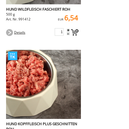
HUND WILDFLEISCH FASCHIERT ROH
500 g
6,54
Art. Nr. 991412
EUR
+
Details
-
HUND KOPFFLEISCH PLUS GESCHNITTEN