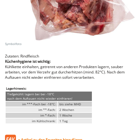
Faschiertes
DELUXE SCHWEIN
STEAKS
DELUXE Rind
Steaks vom SCHWEIN
Nemetz-Menü
Wurstwaren
Putenwurst
Zutaten: Rindfleisch
Aufschnittwurst
Küchenhygiene ist wichtig:
Stangenwurst
Kühlkette einhalten, getrennt von anderen Produkten lagern, sauber
Leberkäse
arbeiten, vor dem Verzehr gut durcherhitzen (mind. 82°C). Nach dem
Würstel
Auftauen nicht wieder einfrieren sofort verarbeiten.
Mini-Würstel
Lagerhinweis:
Schinken
Tiefgekühlt lagern bei bei -18°C
Selchwaren
nach dem Auftauen nicht wieder einfrieren!
Schinken
im ***-Fach bei -18°C:
bis siehe MHD
Putenschinken
im **-Fach:
2 Wochen
im *-Fach:
1 Woche
Fische
im Kühlschrank:
1 Tag
Meeresfrüchte
Fisch
Konserven
» Artikel zu den Favoriten hinzufügen