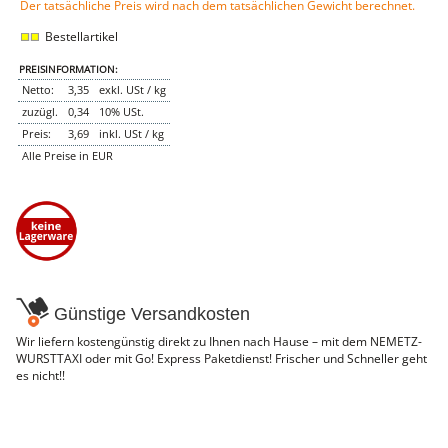
Der tatsächliche Preis wird nach dem tatsächlichen Gewicht berechnet.
NEMETZ-DOGS
Bestellartikel
Hundefutter
nass
PREISINFORMATION:
trocken
Netto:
3,35
exkl. USt / kg
Belcando
Barf-Zusätze
zuzügl.
0,34
10% USt.
Katzenfutter
Preis:
3,69
inkl. USt / kg
Alle Preise in EUR
Gutschein kaufen
Günstige Versandkosten
Wir liefern kostengünstig direkt zu Ihnen nach Hause – mit dem NEMETZ-
WURSTTAXI oder mit Go! Express Paketdienst! Frischer und Schneller geht
es nicht!!