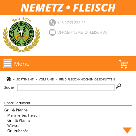
NEMETZ • FLEISCH
+43 2743 255 25
OFFICE@NEMETZ-FLEISCH.AT
Menü
AKTIONEN
»
SORTIMENT
»
VOM RIND
»
RIND FLEISCHKNOCHEN GESCHNITTEN
Suche:
SORTIMENT
LOGIN
Unser Sortiment
Grill & Pfanne
Mariniertes Fleisch
FAVORITEN
Grill & Pfanne
Würstel
Grillzubehör
Fische