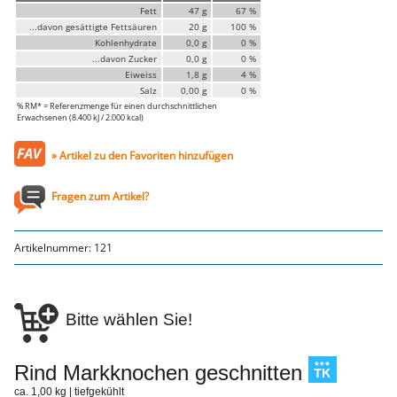
Faschiertes
Fett
47 g
67 %
...davon gesättigte Fettsäuren
20 g
100 %
DELUXE SCHWEIN
Kohlenhydrate
0,0 g
0 %
STEAKS
...davon Zucker
0,0 g
0 %
DELUXE Rind
Eiweiss
1,8 g
4 %
Steaks vom SCHWEIN
Salz
0,00 g
0 %
% RM* = Referenzmenge für einen durchschnittlichen
Nemetz-Menü
Erwachsenen (8.400 kJ / 2.000 kcal)
Wurstwaren
» Artikel zu den Favoriten hinzufügen
Putenwurst
Aufschnittwurst
Stangenwurst
Fragen zum Artikel?
Leberkäse
Würstel
Mini-Würstel
Artikelnummer:
121
Schinken
Selchwaren
Schinken
Putenschinken
Bitte wählen Sie!
Fische
Meeresfrüchte
Fisch
Rind Markknochen geschnitten
Konserven
ca. 1,00 kg | tiefgekühlt