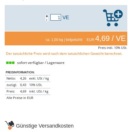
Genusssortiment
Hausmannskost
Beilagen
+
Gemüse & Salat
VE
-
Knödel
Suppeneinlagen
Pommes & Wedges
4,69 / VE
Mehlspeisen
ca. 1,00 kg | tiefgekühlt EUR
Käse, Milch, Eier
Teigwaren
Preis inkl. 10% USt.
Gebäck
Der tatsächliche Preis wird nach dem tatsächlichen Gewicht berechnet.
Getränke
Wein
sofort verfügbar / Lagerware
Bier
Säfte
PREISINFORMATION:
Spirituosen
Netto:
4,26
exkl. USt / kg
Senf & Co
zuzügl.
0,43
10% USt.
Essig & Öl
Preis:
4,69
inkl. USt / kg
Trockensortiment
Süssigkeiten
Alle Preise in EUR
Knabbereien
aus dem Glas
Gewürze
Gewürze
Fix
Günstige Versandkosten
WURSTTORTE