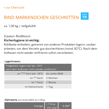
Fleischwaren
« zur Übersicht
WILD
heimisches Wild
RIND MARKKNOCHEN GESCHNITTEN
Ente & Gans
Hirsch & Reh
ca. 1,00 kg | tiefgekühlt
Wildschwein
vom Wild
Zutaten: Rindfleisch
Rindfleisch
Küchenhygiene ist wichtig:
vom Rind
Kühlkette einhalten, getrennt von anderen Produkten lagern, sauber
Steaks
arbeiten, vor dem Verzehr gut durcherhitzen (mind. 82°C). Nach dem
Filet
Auftauen nicht wieder einfrieren sofort verarbeiten.
Schweinefleisch
Filet
Karree
Lagerhinweis:
Bauch
Tiefgekühlt lagern bei bei -18°C
vom Schwein
nach dem Auftauen nicht wieder einfrieren!
Sur
im ***-Fach bei -18°C:
bis siehe MHD
Schnitzel
im **-Fach:
2 Wochen
Steaks
im *-Fach:
1 Woche
Innereien
im Kühlschrank:
1 Tag
Kalbfleisch
Geflügel
Huhn
Nährwerte
:
durchschnittlich pro 100 g
Pute
1.774 kJ
Energie
% RM*
Lammfleisch
431 kcal