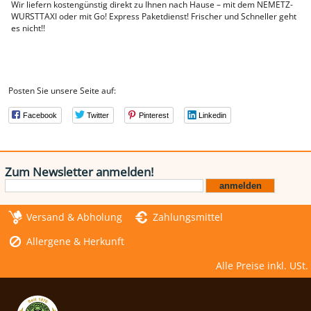
Wir liefern kostengünstig direkt zu Ihnen nach Hause – mit dem NEMETZ-
WURSTTAXI oder mit Go! Express Paketdienst! Frischer und Schneller geht
NEMETZ-DOGS
es nicht!!
Hundefutter
nass
trocken
Belcando
Barf-Zusätze
Katzenfutter
Posten Sie unsere Seite auf:
Gutschein kaufen
Facebook
Twitter
Pinterest
Linkedin
Zum Newsletter anmelden!
Versand & Abholung
Zahlungsmittel
Allergene & Herkunft
Alle Preise inkl. USt.