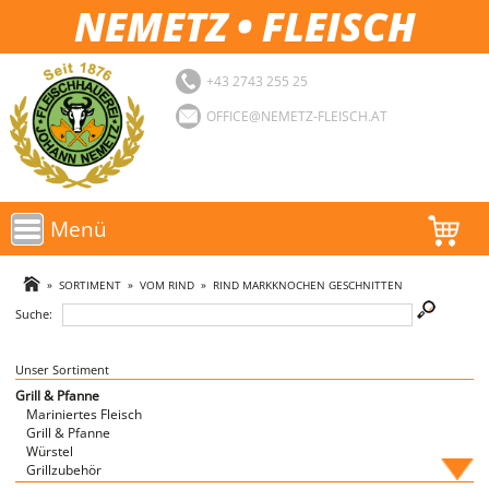
NEMETZ • FLEISCH
+43 2743 255 25
OFFICE@NEMETZ-FLEISCH.AT
Menü
AKTIONEN
»
SORTIMENT
»
VOM RIND
»
RIND MARKKNOCHEN GESCHNITTEN
Suche:
SORTIMENT
LOGIN
Unser Sortiment
Grill & Pfanne
Mariniertes Fleisch
FAVORITEN
Grill & Pfanne
Würstel
Grillzubehör
Fische