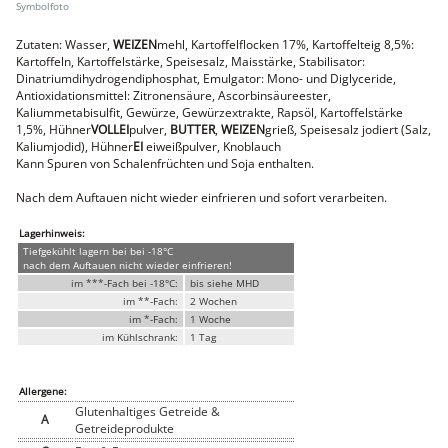
Faschiertes
DELUXE SCHWEIN
Zutaten: Wasser,
WEIZEN
mehl, Kartoffelflocken 17%, Kartoffelteig 8,5%:
Kartoffeln, Kartoffelstärke, Speisesalz, Maisstärke, Stabilisator:
STEAKS
Dinatriumdihydrogendiphosphat, Emulgator: Mono- und Diglyceride,
DELUXE Rind
Antioxidationsmittel: Zitronensäure, Ascorbinsäureester,
Steaks vom SCHWEIN
Kaliummetabisulfit, Gewürze, Gewürzextrakte, Rapsöl, Kartoffelstärke
1,5%, Hühner
VOLLEI
pulver,
BUTTER
,
WEIZEN
grieß, Speisesalz jodiert (Salz,
Nemetz-Menü
Kaliumjodid), Hühner
EI
eiweißpulver, Knoblauch
Wurstwaren
Kann Spuren von Schalenfrüchten und Soja enthalten.
Putenwurst
Aufschnittwurst
Nach dem Auftauen nicht wieder einfrieren und sofort verarbeiten.
Stangenwurst
Leberkäse
Lagerhinweis:
Würstel
Tiefgekühlt lagern bei bei -18°C
Mini-Würstel
nach dem Auftauen nicht wieder einfrieren!
im ***-Fach bei -18°C:
bis siehe MHD
Schinken
im **-Fach:
2 Wochen
Selchwaren
im *-Fach:
1 Woche
Schinken
im Kühlschrank:
1 Tag
Putenschinken
Fische
Meeresfrüchte
Allergene:
Fisch
Glutenhaltiges Getreide &
A
Konserven
Getreideprodukte