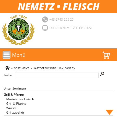
NEMETZ • FLEISCH
+43 2743 255 25
OFFICE@NEMETZ-FLEISCH.AT
Menü
AKTIONEN
»
SORTIMENT
»
KARTOFFELKNÖDEL 10X100GR TK
Suche:
SORTIMENT
LOGIN
Unser Sortiment
Grill & Pfanne
Mariniertes Fleisch
FAVORITEN
Grill & Pfanne
Würstel
Grillzubehör
Fische