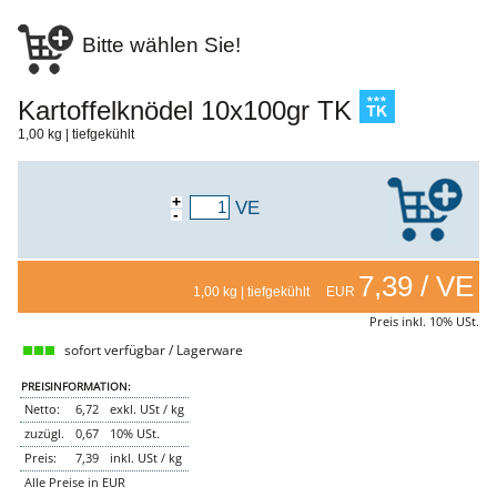
NEMETZ-DOGS
Bitte wählen Sie!
Hundefutter
nass
trocken
Belcando
Kartoffelknödel 10x100gr TK
Barf-Zusätze
1,00 kg | tiefgekühlt
Katzenfutter
Gutschein kaufen
+
VE
-
7,39 / VE
1,00 kg | tiefgekühlt EUR
Preis inkl. 10% USt.
sofort verfügbar / Lagerware
PREISINFORMATION:
Netto:
6,72
exkl. USt / kg
zuzügl.
0,67
10% USt.
Preis:
7,39
inkl. USt / kg
Alle Preise in EUR