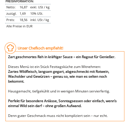
PREISINFORMATION:
Netto:
16,87
exkl. USt / kg
zuzügl.
1,69
10% USt.
Preis:
18,56
inkl. USt / kg
Alle Preise in EUR
Unser Chefkoch empfiehlt!
Zart geschmortes Reh in kräftiger Sauce – ein Ragout für Genießer.
Dieses Menü ist ein Stück Festtagsküche zum Mitnehmen:
Zartes Wildfleisch, langsam gegart, abgeschmeckt mit Rotwein,
Wacholder und Gewürzen – genau so, wie man es selten noch
bekommt.
Hausgemacht, tiefgekühlt und in wenigen Minuten servierfertig.
Perfekt für besondere Anlässe, Sonntagsessen oder einfach, wenn’s
einmal Wild sein darf – ohne großen Aufwand.
Denn guter Geschmack muss nicht kompliziert sein – nur echt.