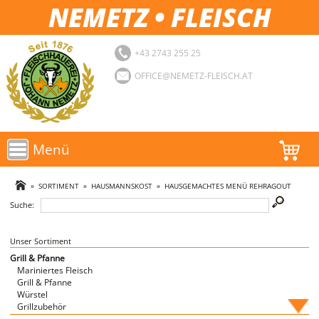
NEMETZ • FLEISCH
+43 2743 255 25
OFFICE@NEMETZ-FLEISCH.AT
Menü
AKTIONEN
»
SORTIMENT
»
HAUSMANNSKOST
»
HAUSGEMACHTES MENÜ REHRAGOUT
Suche:
SORTIMENT
LOGIN
Unser Sortiment
Grill & Pfanne
Mariniertes Fleisch
FAVORITEN
Grill & Pfanne
Würstel
Grillzubehör
Fische