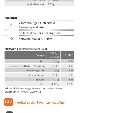
Genusssortiment
im Kühlschrank:
1 Tag
Hausmannskost
Beilagen
Gemüse & Salat
Allergene:
Knödel
Glutenhaltiges Getreide &
Suppeneinlagen
A
Getreideprodukte
Pommes & Wedges
Mehlspeisen
L
Sellerie & Sellerieerzeugnisse
Käse, Milch, Eier
O
Schwefeldioxid & Sulfite
Teigwaren
Gebäck
Getränke
Nährwerte
:
durchschnittlich pro 100 g
Wein
158 kJ
Energie
% RM*
38 kcal
Bier
Säfte
Fett
1,3 g
2 %
Spirituosen
...davon gesättigte Fettsäuren
0,3 g
1 %
Senf & Co
Kohlenhydrate
2,4 g
1 %
Essig & Öl
...davon Zucker
0,3 g
0 %
Trockensortiment
Eiweiss
4,1 g
8 %
Süssigkeiten
Salz
0,72 g
12 %
Knabbereien
% RM* = Referenzmenge für einen durchschnittlichen
aus dem Glas
Erwachsenen (8.400 kJ / 2.000 kcal)
Gewürze
Gewürze
» Artikel zu den Favoriten hinzufügen
Fix
WURSTTORTE