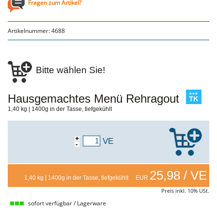
Fragen zum Artikel?
NEMETZ-DOGS
Hundefutter
nass
Artikelnummer:
4688
trocken
Belcando
Barf-Zusätze
Katzenfutter
Bitte wählen Sie!
Gutschein kaufen
Hausgemachtes Menü Rehragout
1,40 kg | 1400g in der Tasse, tiefgekühlt
+
VE
-
25,98 / VE
1,40 kg | 1400g in der Tasse, tiefgekühlt EUR
Preis inkl. 10% USt.
sofort verfügbar / Lagerware