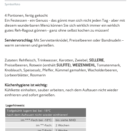
Faschiertes
DELUXE SCHWEIN
4 Portionen, fertig gekocht
STEAKS
Ein Festessen - ein Genuss - das gönnt man sich nicht jeden Tag - aber mit
DELUXE Rind
diesem wunderbaren Menü können Sie sich wirklich immer ein wirklich
Steaks vom SCHWEIN
gutes Reh-Ragout gönnen - ganz ohne selbst kochen zu müssen!
Nemetz-Menü
Serviervorschlag:
Mit Serviettenknödel, Preiselbeeren oder Bandnudeln –
warm servieren und genießen.
Wurstwaren
Putenwurst
Aufschnittwurst
Zutaten: Rehfleisch, Trinkwasser, Karotten, Zwiebel,
SELLERIE
,
Stangenwurst
Preiselbeeren, Rotwein (enthält
SULFITE
),
WEIZENMEHL
, Tomatenmark,
Leberkäse
Knoblauch, Speisesalz, Pfeffer, Kümmel gemahlen, Wacholderbeeren,
Würstel
Lorbeerblätter, Rosmarin
Mini-Würstel
Küchenhygiene ist wichtig:
Schinken
Kühlkette einhalten, sauber arbeiten, nach dem Auftauen nicht wieder
Selchwaren
einfrieren und sofort genießen.
Schinken
Putenschinken
Lagerhinweis:
Fische
Tiefgekühlt lagern bei bei -18°C
Meeresfrüchte
nach dem Auftauen nicht wieder einfrieren!
Fisch
im ***-Fach bei -18°C:
bis siehe MHD
Konserven
im **-Fach:
2 Wochen
im *-Fach:
1 Woche