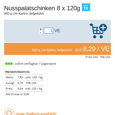
NEMETZ-DOGS
Nusspalatschinken 8 x 120g
Hundefutter
960 g | im Karton, tiefgekühlt
nass
trocken
Belcando
Barf-Zusätze
+
VE
-
Katzenfutter
Gutschein kaufen
8,29 / VE
960 g | im Karton, tiefgekühlt EUR
Preis inkl. 10% USt.
sofort verfügbar / Lagerware
PREISINFORMATION:
Netto:
7,85
exkl. USt / kg
zuzügl.
0,79
10% USt.
Preis:
8,64
inkl. USt / kg
Alle Preise in EUR
Unser Chefkoch empfiehlt!