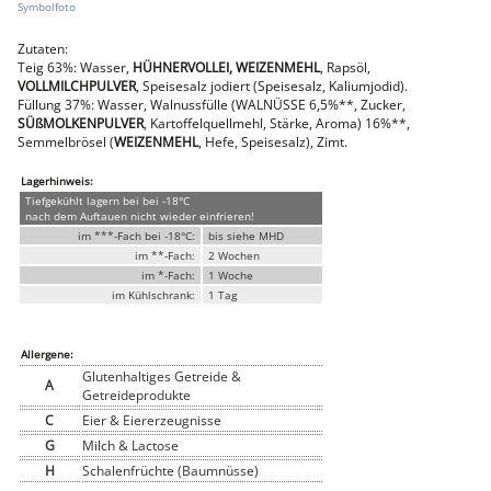
Faschiertes
DELUXE SCHWEIN
Zutaten:
Teig 63%: Wasser,
HÜHNERVOLLEI, WEIZENMEHL
, Rapsöl,
STEAKS
VOLLMILCHPULVER
, Speisesalz jodiert (Speisesalz, Kaliumjodid).
DELUXE Rind
Füllung 37%: Wasser, Walnussfülle (WALNÜSSE 6,5%**, Zucker,
Steaks vom SCHWEIN
SÜßMOLKENPULVER
, Kartoffelquellmehl, Stärke, Aroma) 16%**,
Semmelbrösel (
WEIZENMEHL
, Hefe, Speisesalz), Zimt.
Nemetz-Menü
Wurstwaren
Lagerhinweis:
Putenwurst
Tiefgekühlt lagern bei bei -18°C
Aufschnittwurst
nach dem Auftauen nicht wieder einfrieren!
Stangenwurst
im ***-Fach bei -18°C:
bis siehe MHD
Leberkäse
im **-Fach:
2 Wochen
Würstel
im *-Fach:
1 Woche
Mini-Würstel
im Kühlschrank:
1 Tag
Schinken
Selchwaren
Allergene:
Schinken
Putenschinken
Glutenhaltiges Getreide &
A
Getreideprodukte
Fische
C
Eier & Eiererzeugnisse
Meeresfrüchte
G
Milch & Lactose
Fisch
Konserven
H
Schalenfrüchte (Baumnüsse)