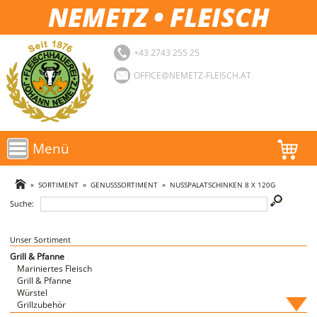
NEMETZ • FLEISCH
+43 2743 255 25
OFFICE@NEMETZ-FLEISCH.AT
Menü
AKTIONEN
»
SORTIMENT
»
GENUSSSORTIMENT
»
NUSSPALATSCHINKEN 8 X 120G
Suche:
SORTIMENT
LOGIN
Unser Sortiment
Grill & Pfanne
Mariniertes Fleisch
FAVORITEN
Grill & Pfanne
Würstel
Grillzubehör
Fische