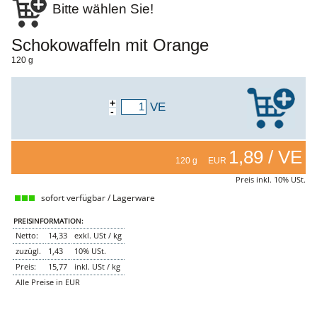
Bitte wählen Sie!
NEMETZ-DOGS
Hundefutter
Schokowaffeln mit Orange
nass
trocken
120 g
Belcando
Barf-Zusätze
Katzenfutter
+
VE
-
Gutschein kaufen
1,89 / VE
120 g EUR
Preis inkl. 10% USt.
sofort verfügbar / Lagerware
PREISINFORMATION:
Netto:
14,33
exkl. USt / kg
zuzügl.
1,43
10% USt.
Preis:
15,77
inkl. USt / kg
Alle Preise in EUR