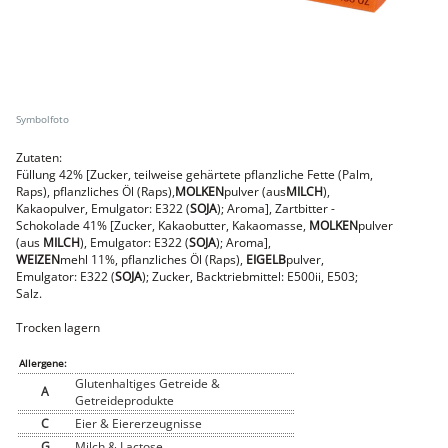
Faschiertes
DELUXE SCHWEIN
STEAKS
DELUXE Rind
Steaks vom SCHWEIN
Nemetz-Menü
Zutaten:
Wurstwaren
Füllung 42% [Zucker, teilweise gehärtete pflanzliche Fette (Palm,
Putenwurst
Raps), pflanzliches Öl (Raps),
MOLKEN
pulver (aus
MILCH
),
Aufschnittwurst
Kakaopulver, Emulgator: E322 (
SOJA
); Aroma], Zartbitter -
Stangenwurst
Schokolade 41% [Zucker, Kakaobutter, Kakaomasse,
MOLKEN
pulver
Leberkäse
(aus
MILCH
), Emulgator: E322 (
SOJA
); Aroma],
Würstel
WEIZEN
mehl 11%, pflanzliches Öl (Raps),
EIGELB
pulver,
Mini-Würstel
Emulgator: E322 (
SOJA
); Zucker, Backtriebmittel: E500ii, E503;
Schinken
Salz.
Selchwaren
Schinken
Trocken lagern
Putenschinken
Allergene:
Fische
Glutenhaltiges Getreide &
Meeresfrüchte
A
Getreideprodukte
Fisch
C
Eier & Eiererzeugnisse
Konserven
G
Milch & Lactose