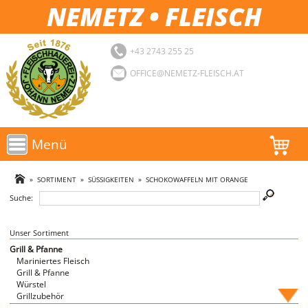
NEMETZ • FLEISCH
+43 2743 255 25
OFFICE@NEMETZ-FLEISCH.AT
Menü
AKTIONEN
»
SORTIMENT
»
SÜSSIGKEITEN
»
SCHOKOWAFFELN MIT ORANGE
Suche:
SORTIMENT
LOGIN
Unser Sortiment
Grill & Pfanne
Mariniertes Fleisch
FAVORITEN
Grill & Pfanne
Würstel
Grillzubehör
Fische