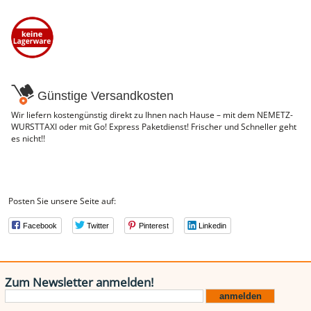
NEMETZ-DOGS
Hundefutter
nass
trocken
Belcando
Barf-Zusätze
Katzenfutter
Günstige Versandkosten
Gutschein kaufen
Wir liefern kostengünstig direkt zu Ihnen nach Hause – mit dem NEMETZ-
WURSTTAXI oder mit Go! Express Paketdienst! Frischer und Schneller geht
es nicht!!
Posten Sie unsere Seite auf:
Facebook
Twitter
Pinterest
Linkedin
Zum Newsletter anmelden!