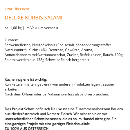
Fleischwaren
« zur Übersicht
WILD
DELUXE KÜRBIS SALAMI
heimisches Wild
Ente & Gans
ca. 1,00 kg | Im Vakuum verpackt
Hirsch & Reh
Wildschwein
vom Wild
Zutaten:
Rindfleisch
Schweinefleisch, Nitritpökelsalz (Speisesalz,Konservierungsstoffe:
vom Rind
Natriumnitrit), Kürbis (4%), Dextrose, Gewürze, Aroma,
Steaks
Antioxidationsmittel:Natriumascorbat, Zucker, Reifekulturen, Rauch. 100g
Filet
Salami werden aus 138g Schweinefleisch hergestellt.
Schweinefleisch
Filet
Karree
Bauch
Küchenhygiene ist wichtig:
vom Schwein
Kühlkette einhalten, getrennt von anderen Produkten lagern, sauber
Sur
arbeiten.
Schnitzel
Nach dem Öffnen oder bei Vakuumsverlust alsbald verbrauchen.
Steaks
Innereien
Kalbfleisch
Das Projekt Schweinefleisch Deluxe ist eine Zusammenarbeit von Bauern
Geflügel
aus Niederösterreich und Nemetz-Fleisch. Wir arbeiten hier mit
Huhn
unterschiedlichen Schweinerassen, die es so im Handel nicht gibt. Ein
Pute
einzigartiges Projekt mit einzigartiger Fleischqualität!
Lammfleisch
ZU 100% AUS ÖSTERREICH