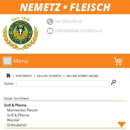
NEMETZ • FLEISCH
+43 2743 255 25
OFFICE@NEMETZ-FLEISCH.AT
Menü
AKTIONEN
»
SORTIMENT
»
DELUXE SCHWEIN
»
DELUXE KÜRBIS SALAMI
Suche:
SORTIMENT
LOGIN
Unser Sortiment
Grill & Pfanne
Mariniertes Fleisch
FAVORITEN
Grill & Pfanne
Würstel
Grillzubehör
Fische