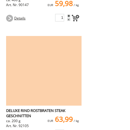
59,98
Art. Nr. 90147
EUR
/ kg
+
Details
-
DELUXE RIND ROSTBRATEN STEAK
GESCHNITTEN
63,99
ca. 200 g
EUR
/ kg
Art. Nr. 92105