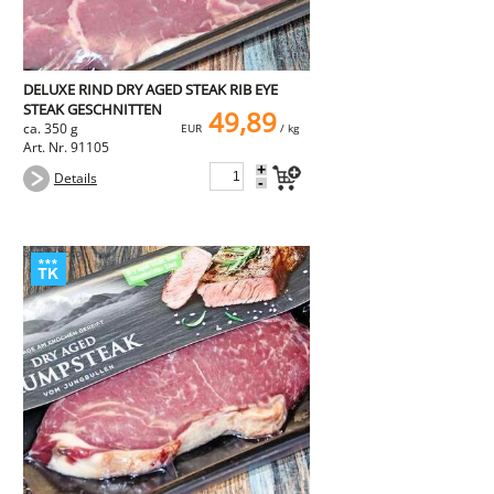
DELUXE RIND DRY AGED STEAK RIB EYE
STEAK GESCHNITTEN
49,89
ca. 350 g
EUR
/ kg
Art. Nr. 91105
+
Details
-