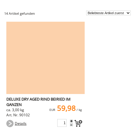
Fleischwaren
14 Artikel gefunden
WILD
heimisches Wild
Ente & Gans
Hirsch & Reh
Wildschwein
vom Wild
Rindfleisch
vom Rind
Steaks
Filet
Schweinefleisch
Filet
Karree
Bauch
vom Schwein
Sur
Schnitzel
DELUXE DRY AGED RIND BEIRIED IM
Steaks
GANZEN
59,98
Innereien
ca. 3,00 kg
EUR
/ kg
Kalbfleisch
Art. Nr. 90102
Geflügel
+
Huhn
Details
-
Pute
Lammfleisch