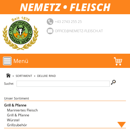
NEMETZ • FLEISCH
+43 2743 255 25
OFFICE@NEMETZ-FLEISCH.AT
Menü
AKTIONEN
»
SORTIMENT
»
DELUXE RIND
Suche:
SORTIMENT
LOGIN
Unser Sortiment
Grill & Pfanne
Mariniertes Fleisch
FAVORITEN
Grill & Pfanne
Würstel
Grillzubehör
Fische