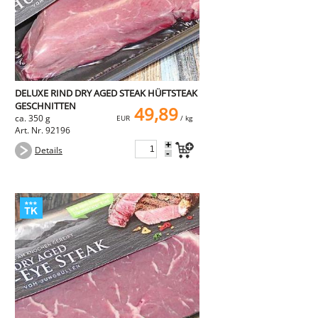
DELUXE RIND DRY AGED STEAK HÜFTSTEAK
GESCHNITTEN
49,89
ca. 350 g
EUR
/ kg
Art. Nr. 92196
+
Details
-