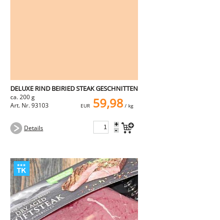
NEMETZ-DOGS
Hundefutter
nass
trocken
Belcando
Barf-Zusätze
Katzenfutter
Gutschein kaufen
DELUXE RIND BEIRIED STEAK GESCHNITTEN
ca. 200 g
59,98
Art. Nr. 93103
EUR
/ kg
+
Details
-